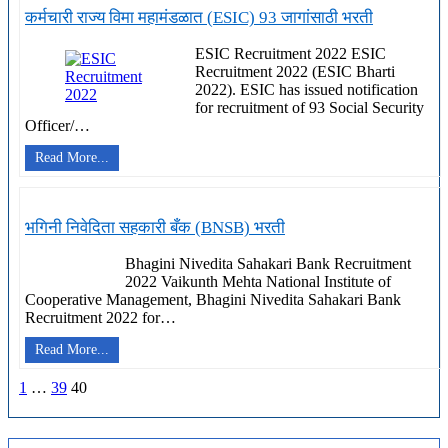
लिमिटेड
कर्मचारी राज्य विमा महामंडळात (ESIC) 93 जागांसाठी भरती
(RCFL)
मध्ये
ESIC Recruitment 2022 ESIC
137
Recruitment 2022 (ESIC Bharti
जागांसाठी
2022). ESIC has issued notification
भरती
for recruitment of 93 Social Security
Officer/…
कर्मचारी
Read More...
राज्य
विमा
महामंडळात
(ESIC)
भगिनी निवेदिता सहकारी बँक (BNSB) भरती
93
जागांसाठी
Bhagini Nivedita Sahakari Bank Recruitment
भरती
2022 Vaikunth Mehta National Institute of
Cooperative Management, Bhagini Nivedita Sahakari Bank
Recruitment 2022 for…
भगिनी
Read More...
निवेदिता
सहकारी
Posts
Previous
Page
Page
Page
1
…
39
40
बँक
page
pagination
(BNSB)
भरती