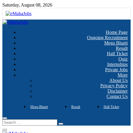
Skip
Saturday, August 08, 2026
to
content
Every Job Matters!!!
eMahaJobs
Home Page
Ongoing Recruitment
Mega Bharti
Result
Hall Ticket
Quiz
Internships
Private Jobs
More
About Us
Privacy Policy
Disclaimer
Contact Us
Mega Bharti
Result
Hall Ticket
Search
…