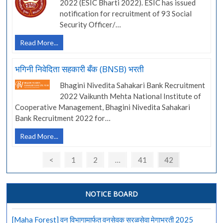
(RCFL)
2022 (ESIC Bharti 2022). ESIC has issued
मध्ये
notification for recruitment of 93 Social
137
Security Officer/…
जागांसाठी
कर्मचारी
Read More...
भरती
राज्य
विमा
भगिनी निवेदिता सहकारी बँक (BNSB) भरती
महामंडळात
(ESIC)
Bhagini Nivedita Sahakari Bank Recruitment
93
2022 Vaikunth Mehta National Institute of
जागांसाठी
Cooperative Management, Bhagini Nivedita Sahakari
भरती
Bank Recruitment 2022 for…
भगिनी
Read More...
निवेदिता
सहकारी
<
1
2
…
41
42
बँक
(BNSB)
भरती
NOTICE BOARD
[Maha Forest] वन विभागामार्फत वनसेवक सरळसेवा मेगाभरती 2025