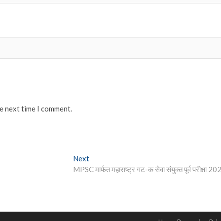
he next time I comment.
Next
Next
post:
MPSC मार्फत महाराष्ट्र गट-क सेवा संयुक्त पूर्व परीक्षा 20