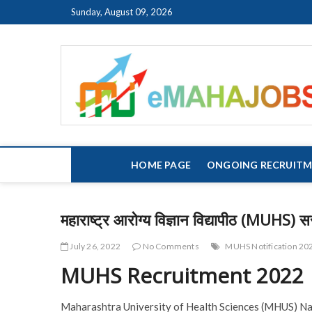
Skip
Sunday, August 09, 2026
to
content
HOME PAGE
ONGOING RECRUIT
महाराष्ट्र आरोग्य विज्ञान विद्यापीठ (MUHS) 
July 26, 2022
No Comments
MUHS Notification 20
MUHS Recruitment 2022
Maharashtra University of Health Sciences (MHUS) Nash