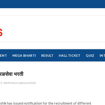
eMahaJobs
EVERY JOB MATTERS!!!
MENT
MEGA BHARTI
RESULT
HALL TICKET
QUIZ
IN
सरळसेवा भरती
22
MUHS Recruitment 2022
ik has issued notification for the recruitment of different