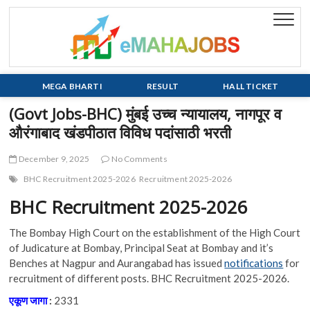
Skip
to
eMaha
EVERY JOB
content
MATTERS!!!
MEGA BHARTI
RESULT
HALL TICKET
(Govt Jobs-BHC) मुंबई उच्च न्यायालय, नागपूर व
औरंगाबाद खंडपीठात विविध पदांसाठी भरती
December 9, 2025
No Comments
BHC Recruitment 2025-2026
Recruitment 2025-2026
BHC Recruitment 2025-2026
The Bombay High Court on the establishment of the High Court
of Judicature at Bombay, Principal Seat at Bombay and it’s
Benches at Nagpur and Aurangabad has issued
notifications
for
recruitment of different posts. BHC Recruitment 2025-2026.
एकूण
जागा
:
2331