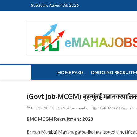
Skip
Saturday, August 08, 2026
to
content
HOME PAGE
ONGOING RECRUIT
(Govt Job-MCGM) बृहन्मुंबई महानगरपालिका
July 25, 2023
No Comments
BMC MCGM Recruitme
BMC MCGM Recruitment 2023
Brihan Mumbai Mahanagarpalika has issued a notificat