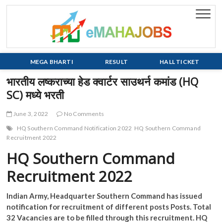
Skip
to
eMaha
EVERY JOB
content
MATTERS!!!
MEGA BHARTI
RESULT
HALL TICKET
भारतीय लष्कराच्या हेड क्वार्टर साउथर्न कमांड (HQ
SC) मध्ये भरती
June 3, 2022
No Comments
HQ Southern Command Notification 2022
HQ Southern Command
Recruitment 2022
HQ Southern Command
Recruitment 2022
Indian Army, Headquarter Southern Command has issued
notification for recruitment of different posts Posts
. Total
32 Vacancies are to be filled through this recruitment. HQ