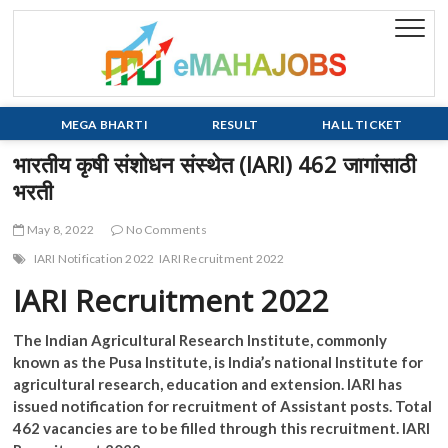
Skip
to
eMaha
EVERY JOB
content
MATTERS!!!
MEGA BHARTI
RESULT
HALL TICKET
भारतीय कृषी संशोधन संस्थेत (IARI) 462 जागांसाठी
भरती
May 8, 2022
No Comments
IARI Notification 2022
IARI Recruitment 2022
IARI Recruitment 2022
The Indian Agricultural Research Institute, commonly
known as the Pusa Institute, is India’s national Institute for
agricultural research, education and extension. IARI has
issued notification for recruitment of Assistant posts. Total
462 vacancies are to be filled through this recruitment. IARI