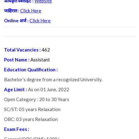
अधिकृत वेबसाईट :
Website
जाहिरात :
Click Here
Online अर्ज :
Click Here
Total Vacancies :
462
Post Name :
Assistant
Education Qualification :
Bachelor’s degree from a recognized University.
Age Limit :
As on 01 June, 2022
Open Category : 20 to 30 Years
SC/ST: 05 years Relaxation
OBC: 03 years Relaxation
Exam Fees :
General/OBC/EWS: 1200/-