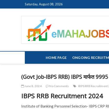
Skip
Saturday, August 08, 2026
to
content
HOME PAGE
ONGOING RECRUIT
(Govt Job-IBPS RRB) IBPS मार्फत 9995 ज
June 8, 2024
No Comments
IBPS RRB Recruitment
IBPS RRB Recruitment 2024
Institute of Banking Personnel Selection- IBPS CRP RR