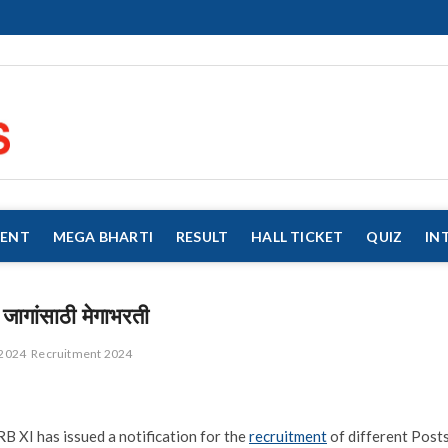
eMahaJobs
EVERY JOB MATTERS!!!
MENT
MEGA BHARTI
RESULT
HALL TICKET
QUIZ
IN
ागांसाठी मेगाभरती
 2024
Recruitment 2024
B XI has issued a notification for the
recruitment
of different Posts