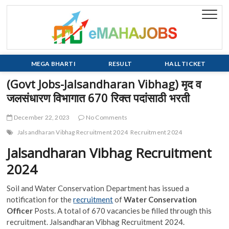
Skip
to
eMaha
EVERY JOB
content
MATTERS!!!
MEGA BHARTI
RESULT
HALL TICKET
(Govt Jobs-Jalsandharan Vibhag) मृद व
जलसंधारण विभागात 670 रिक्त पदांसाठी भरती
December 22, 2023
No Comments
Jalsandharan Vibhag Recruitment 2024
Recruitment 2024
Jalsandharan Vibhag Recruitment
2024
Soil and Water Conservation Department has issued a
notification for the
recruitment
of
Water Conservation
Officer
Posts. A total of 670 vacancies be filled through this
recruitment. Jalsandharan Vibhag Recruitment 2024.