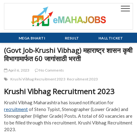
Skip
to
eMaha
EVERY JOB
content
MATTERS!!!
MEGA BHARTI
RESULT
HALL TICKET
(Govt Job-Krushi Vibhag) महाराष्ट्र शासन कृषी
विभागामार्फत 60 जागांसाठी भरती
April 6, 2023
No Comments
Krushi Vibhag Recruitment 2023
Recruitment 2023
Krushi Vibhag Recruitment 2023
Krushi Vibhag Maharashtra has issued notification for
recruitment
of Steno Typist, Stenographer (Lower Grade) and
Stenographer (Higher Grade) Posts. A total of 60 vacancies are
to be filled through this recruitment. Krushi Vibhag Recruitment
2023.