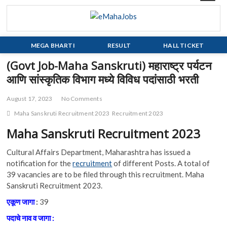
Skip
to
eMahaJobs
EVERY JOB MATTERS!!!
content
MEGA BHARTI
RESULT
HALL TICKET
(Govt Job-Maha Sanskruti) महाराष्ट्र पर्यटन
आणि सांस्कृतिक विभाग मध्ये विविध पदांसाठी भरती
August 17, 2023
No Comments
Maha Sanskruti Recruitment 2023
Recruitment 2023
Maha Sanskruti
Recruitment 2023
Cultural Affairs Department, Maharashtra has issued a
notification for the
recruitment
of different Posts. A total of
39 vacancies are to be filed through this recruitment. Maha
Sanskruti Recruitment 2023.
एकूण
जागा
:
39
पदाचे
नाव
व
जागा :