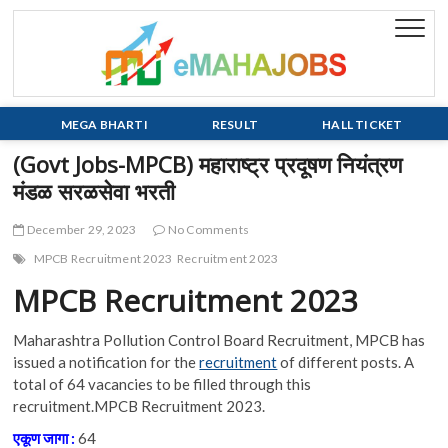
Skip
to
eMaha
EVERY JOB
content
MATTERS!!!
MEGA BHARTI
RESULT
HALL TICKET
(Govt Jobs-MPCB) महाराष्ट्र प्रदूषण नियंत्रण
मंडळ सरळसेवा भरती
December 29, 2023
No Comments
MPCB Recruitment 2023
Recruitment 2023
MPCB Recruitment 2023
Maharashtra Pollution Control Board Recruitment, MPCB has
issued a notification for the
recruitment
of different posts. A
total of 64 vacancies to be filled through this
recruitment.MPCB Recruitment 2023.
एकूण
जागा :
64