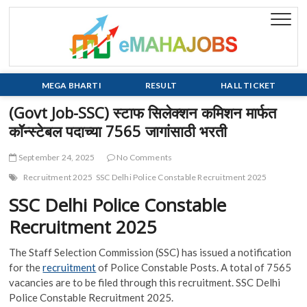
Skip
to
eMaha
EVERY JOB
content
MATTERS!!!
MEGA BHARTI
RESULT
HALL TICKET
(Govt Job-SSC) स्टाफ सिलेक्शन कमिशन मार्फत
कॉन्स्टेबल पदाच्या 7565 जागांसाठी भरती
September 24, 2025
No Comments
Recruitment 2025
SSC Delhi Police Constable Recruitment 2025
SSC Delhi Police Constable
Recruitment 2025
The Staff Selection Commission (SSC) has issued a notification
for the
recruitment
of Police Constable Posts. A total of 7565
vacancies are to be filed through this recruitment. SSC Delhi
Police Constable Recruitment 2025.