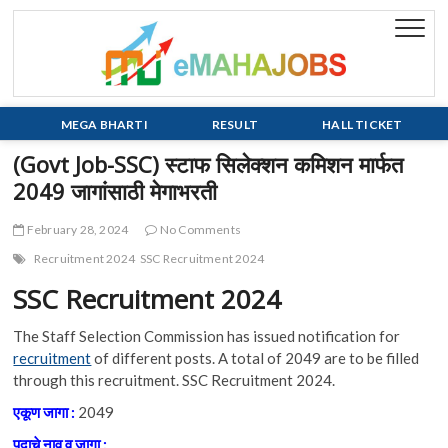
Skip
to
eMaha
EVERY JOB
content
MATTERS!!!
MEGA BHARTI
RESULT
HALL TICKET
(Govt Job-SSC) स्टाफ सिलेक्शन कमिशन मार्फत
2049 जागांसाठी मेगाभरती
February 28, 2024
No Comments
Recruitment 2024
SSC Recruitment 2024
SSC Recruitment 2024
The Staff Selection Commission has issued notification for
recruitment
of different posts. A total of 2049 are to be filled
through this recruitment. SSC Recruitment 2024.
एकूण जागा :
2049
पदाचे नाव व जागा :