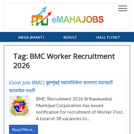
Skip
to
eMaha
EVERY JOB
content
MATTERS!!!
MEGA BHARTI
RESULT
HALL TICKET
Tag:
BMC Worker Recruitment
2026
(Govt Job-BMC) बृहन्मुंबई महापालिकेत कामगार पदासाठी
सरळसेवा भरती
BMC Recruitment 2026 Brihanmumbai
Municipal Corporation, has issued
notification for recruitment of Worker Post.
A total of 38 vacancies to…
(Govt
Read More...