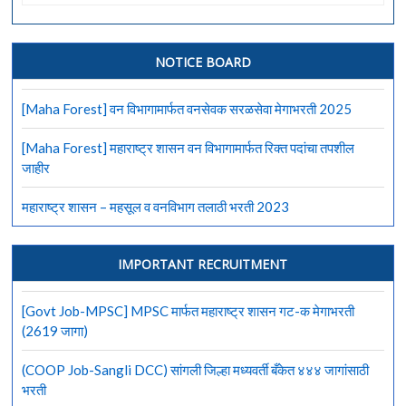
Job-
BMC)
बृहन्मुंबई
महापालिकेत
NOTICE BOARD
कामगार
पदासाठी
[Maha Forest] वन विभागामार्फत वनसेवक सरळसेवा मेगाभरती 2025
सरळसेवा
भरती
[Maha Forest] महाराष्ट्र शासन वन विभागामार्फत रिक्त पदांचा तपशील
जाहीर
महाराष्ट्र शासन – महसूल व वनविभाग तलाठी भरती 2023
IMPORTANT RECRUITMENT
[Govt Job-MPSC] MPSC मार्फत महाराष्ट्र शासन गट-क मेगाभरती
(2619 जागा)
(COOP Job-Sangli DCC) सांगली जिल्हा मध्यवर्ती बँकेत ४४४ जागांसाठी
भरती