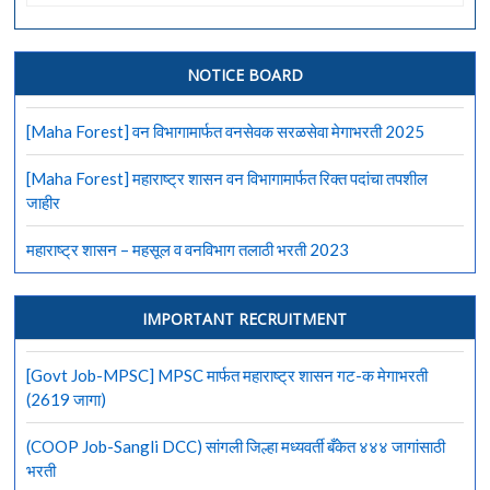
Job-
CB
Dehuroad]
कॅन्टोन्मेंट
NOTICE BOARD
बोर्ड
देहूरोड
[Maha Forest] वन विभागामार्फत वनसेवक सरळसेवा मेगाभरती 2025
येथे
विविध
[Maha Forest] महाराष्ट्र शासन वन विभागामार्फत रिक्त पदांचा तपशील
पदांची
जाहीर
भरती
महाराष्ट्र शासन – महसूल व वनविभाग तलाठी भरती 2023
IMPORTANT RECRUITMENT
[Govt Job-MPSC] MPSC मार्फत महाराष्ट्र शासन गट-क मेगाभरती
(2619 जागा)
(COOP Job-Sangli DCC) सांगली जिल्हा मध्यवर्ती बँकेत ४४४ जागांसाठी
भरती