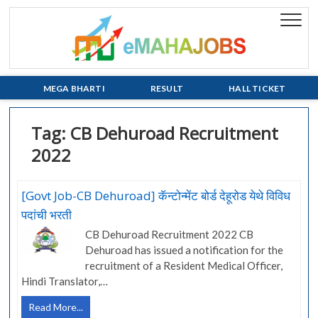
Skip
to
eMaha
EVERY JOB
content
MATTERS!!!
MEGA BHARTI
RESULT
HALL TICKET
Tag:
CB Dehuroad Recruitment
2022
[Govt Job-CB Dehuroad] कॅन्टोन्मेंट बोर्ड देहूरोड येथे विविध
पदांची भरती
CB Dehuroad Recruitment 2022 CB
Dehuroad has issued a notification for the
recruitment of a Resident Medical Officer,
Hindi Translator,…
[Govt
Read More...