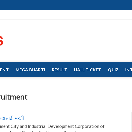
eMahaJobs
EVERY JOB MATTERS!!!
MENT
MEGA BHARTI
RESULT
HALL TICKET
QUIZ
IN
ruitment
पदासाठी भरती
ment City and Industrial Development Corporation of