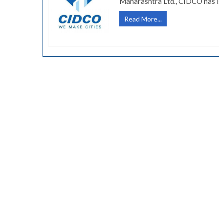
Maharashtra Ltd., CIDCO has is
(Govt
Read More...
Jobs-
CIDCO)
सिडको
महामंडळात
‘लेखा
लिपिक’
पदासाठी
भरती