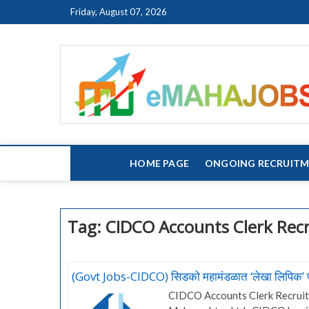
Skip
Friday, August 07, 2026
to
content
HOME PAGE
ONGOING RECRUIT
Tag:
CIDCO Accounts Clerk Rec
(Govt Jobs-CIDCO) सिडको महामंडळात ‘लेखा लिपिक’ 
CIDCO Accounts Clerk Recruit