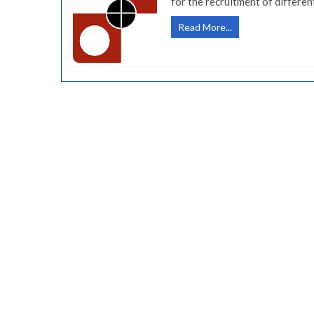
for the recruitment of differe
(Govt
Read More...
Jobs-
CNP
Nashik)
नाशिक
येथील
चलन
नोट
मुद्रणालयात
117
जागांसाठी
भरती