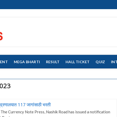
eMahaJobs
EVERY JOB MATTERS!!!
MENT
MEGA BHARTI
RESULT
HALL TICKET
QUIZ
IN
2023
्रणालयात 117 जागांसाठी भरती
he Currency Note Press, Nashik Road has issued a notification