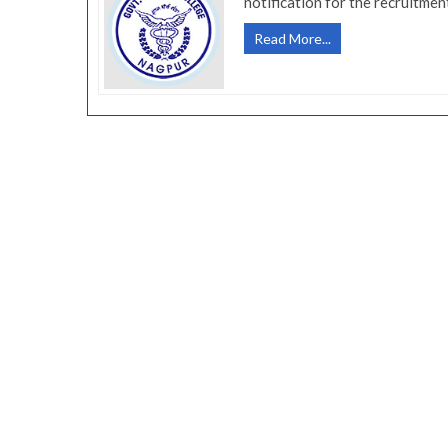
notification for the recruitme
(Govt
Read More...
Jobs-
GMC
Nagpur)
शासकीय
वैद्यकीय
महाविद्यालय,
नागपूर
येथे
680
जागांसाठी
भरती