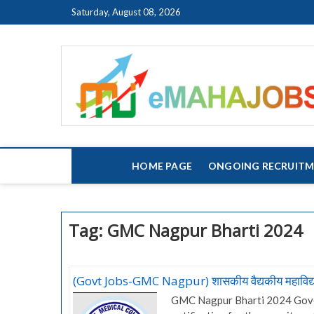
Skip
Saturday, August 08, 2026
to
content
HOME PAGE
ONGOING RECRUIT
Tag:
GMC Nagpur Bharti 2024
(Govt Jobs-GMC Nagpur) शासकीय वैद्यकीय महाविद्याल
GMC Nagpur Bharti 2024 Gover