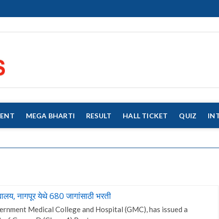
eMahaJobs
EVERY JOB MATTERS!!!
MENT
MEGA BHARTI
RESULT
HALL TICKET
QUIZ
IN
य, नागपूर येथे 680 जागांसाठी भरती
nment Medical College and Hospital (GMC), has issued a