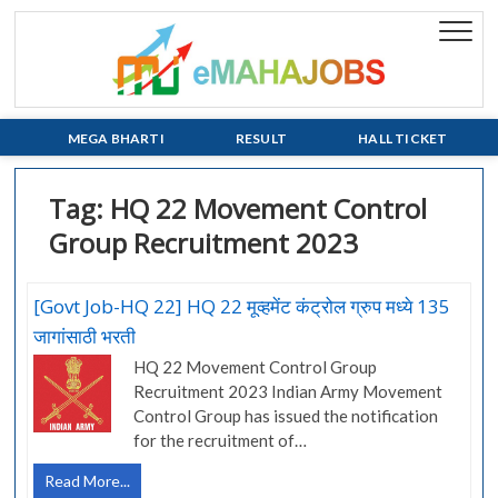
Skip
to
eMaha
EVERY JOB
content
MATTERS!!!
MEGA BHARTI
RESULT
HALL TICKET
Tag:
HQ 22 Movement Control
Group Recruitment 2023
[Govt Job-HQ 22] HQ 22 मूव्हमेंट कंट्रोल ग्रुप मध्ये 135
जागांसाठी भरती
HQ 22 Movement Control Group
Recruitment 2023 Indian Army Movement
Control Group has issued the notification
for the recruitment of…
[Govt
Read More...