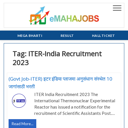
Skip
to
eMaha
EVERY JOB
content
MATTERS!!!
MEGA BHARTI
RESULT
HALL TICKET
Tag:
ITER-India Recruitment
2023
(Govt Job-ITER) इटर इंडिया प्लाजमा अनुसंधान संस्थेत 10
जागांसाठी भरती
ITER India Recruitment 2023 The
International Thermonuclear Experimental
Reactor has issued a notification for the
recruitment of Scientific Assistants Post.…
(Govt
Read More...