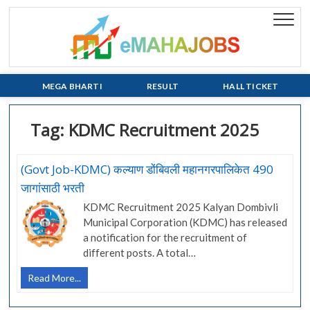
Skip
to
eMaha
EVERY JOB
content
MATTERS!!!
MEGA BHARTI
RESULT
HALL TICKET
Tag:
KDMC Recruitment 2025
(Govt Job-KDMC) कल्याण डोंबिवली महानगरपालिकेत 490
जागांसाठी भरती
KDMC Recruitment 2025 Kalyan Dombivli
Municipal Corporation (KDMC) has released
a notification for the recruitment of
different posts. A total…
(Govt
Read More...
Job-
KDMC)