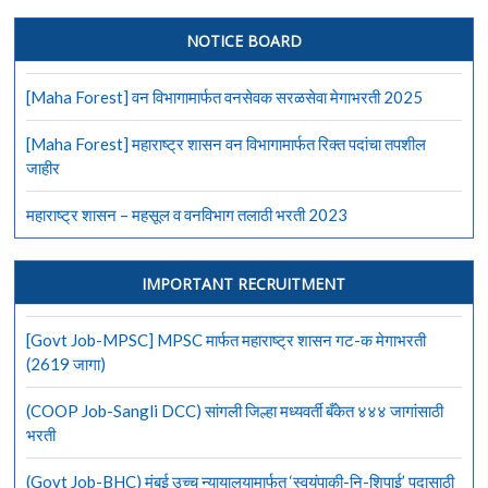
कल्याण
डोंबिवली
NOTICE BOARD
महानगरपालिकेत
490
[Maha Forest] वन विभागामार्फत वनसेवक सरळसेवा मेगाभरती 2025
जागांसाठी
भरती
[Maha Forest] महाराष्ट्र शासन वन विभागामार्फत रिक्त पदांचा तपशील
जाहीर
महाराष्ट्र शासन – महसूल व वनविभाग तलाठी भरती 2023
IMPORTANT RECRUITMENT
[Govt Job-MPSC] MPSC मार्फत महाराष्ट्र शासन गट-क मेगाभरती
(2619 जागा)
(COOP Job-Sangli DCC) सांगली जिल्हा मध्यवर्ती बँकेत ४४४ जागांसाठी
भरती
(Govt Job-BHC) मुंबई उच्च न्यायालयामार्फत ‘स्वयंपाकी-नि-शिपाई’ पदासाठी