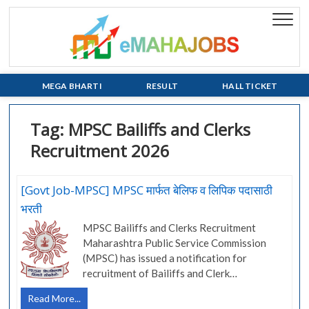
Skip
to
eMaha
EVERY JOB
content
MATTERS!!!
MEGA BHARTI
RESULT
HALL TICKET
Tag:
MPSC Bailiffs and Clerks
Recruitment 2026
[Govt Job-MPSC] MPSC मार्फत बेलिफ व लिपिक पदासाठी
भरती
MPSC Bailiffs and Clerks Recruitment
Maharashtra Public Service Commission
(MPSC) has issued a notification for
recruitment of Bailiffs and Clerk…
[Govt
Read More...