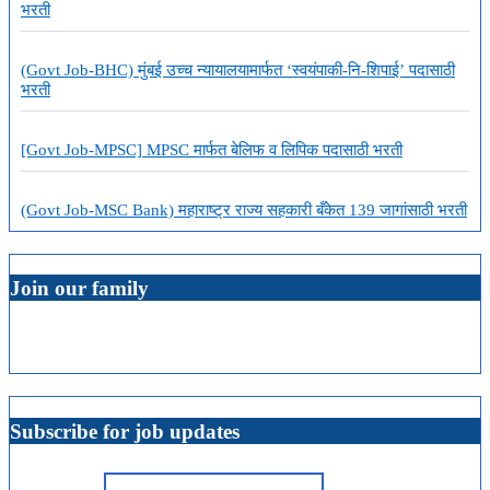
भरती
(Govt Job-BHC) मुंबई उच्च न्यायालयामार्फत ‘स्वयंपाकी-नि-शिपाई’ पदासाठी
भरती
[Govt Job-MPSC] MPSC मार्फत बेलिफ व लिपिक पदासाठी भरती
(Govt Job-MSC Bank) महाराष्ट्र राज्य सहकारी बँकेत 139 जागांसाठी भरती
Join our family
Subscribe for job updates