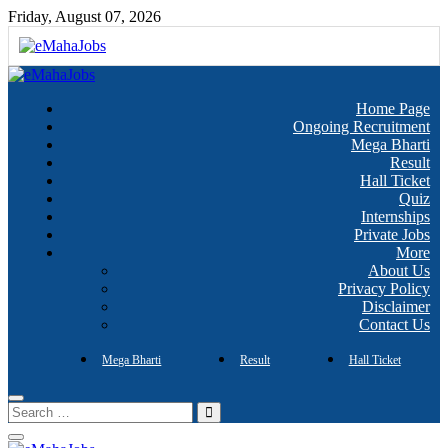
Skip
Friday, August 07, 2026
to
content
Every Job Matters!!!
eMahaJobs
Home Page
Ongoing Recruitment
Mega Bharti
Result
Hall Ticket
Quiz
Internships
Private Jobs
More
About Us
Privacy Policy
Disclaimer
Contact Us
Mega Bharti
Result
Hall Ticket
Search
…