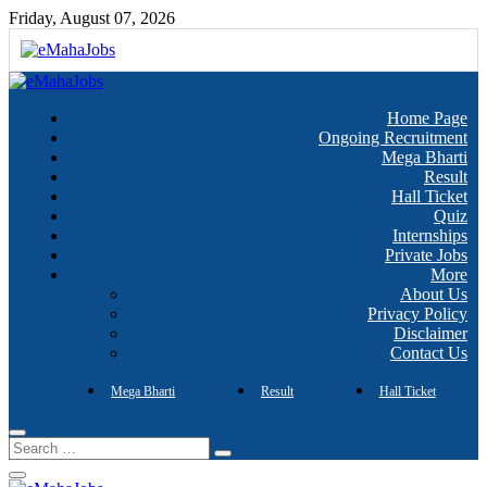
Skip
Friday, August 07, 2026
to
content
Every Job Matters!!!
eMahaJobs
Home Page
Ongoing Recruitment
Mega Bharti
Result
Hall Ticket
Quiz
Internships
Private Jobs
More
About Us
Privacy Policy
Disclaimer
Contact Us
Mega Bharti
Result
Hall Ticket
Search
…