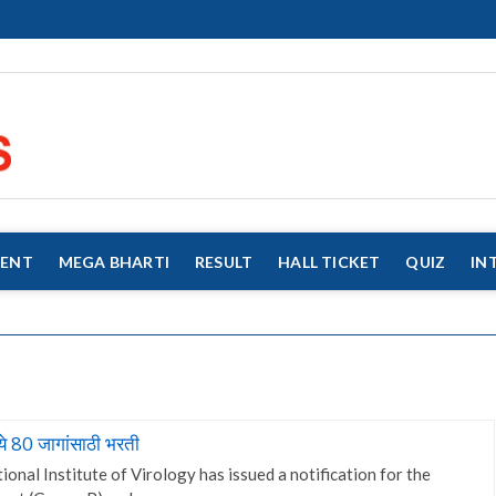
eMahaJobs
EVERY JOB MATTERS!!!
MENT
MEGA BHARTI
RESULT
HALL TICKET
QUIZ
IN
े 80 जागांसाठी भरती
nal Institute of Virology has issued a notification for the