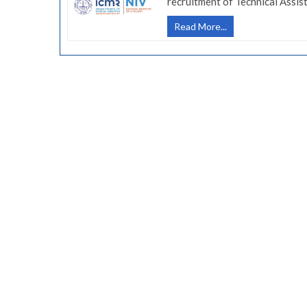
recruitment of Technical Assi
(Govt
Read More...
Job-
NIV)
नॅशनल
इन्स्टिट्यूट
ऑफ
वायरॉलॉजी
मध्ये
80
जागांसाठी
भरती