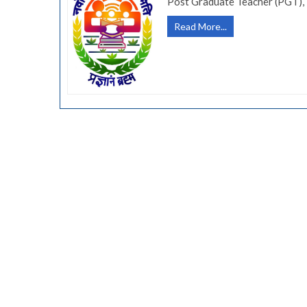
Post Graduate Teacher (PGT),
नवोदय
Read More...
विद्यालय
समिती
(NVS)
मध्ये
1616
जागांसाठी
भरती