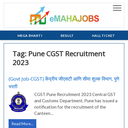
Skip
to
eMaha
EVERY JOB
content
MATTERS!!!
MEGA BHARTI
RESULT
HALL TICKET
Tag:
Pune CGST Recruitment
2023
(Govt Job-CGST) केंद्रीय जीएसटी आणि सीमा शुल्क विभाग, पुणे
भरती
CGST Pune Recruitment 2023 Central GST
and Customs Department, Pune has issued a
notification for the recruitment of the
Canteen…
(Govt
Read More...