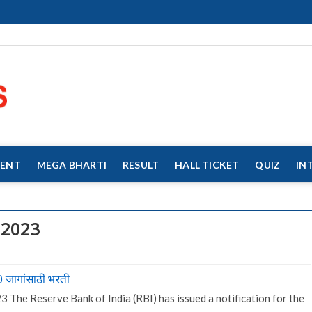
eMahaJobs
EVERY JOB MATTERS!!!
MENT
MEGA BHARTI
RESULT
HALL TICKET
QUIZ
IN
 2023
 जागांसाठी भरती
 The Reserve Bank of India (RBI) has issued a notification for the