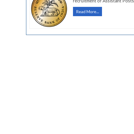
recruitment of Assistant Post
(Govt
Read More...
Jobs-
RBI
Assistant)
भारतीय
रिझर्व्ह
बँकेत
450
जागांसाठी
भरती