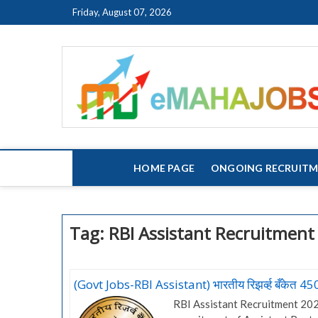
Skip
Friday, August 07, 2026
to
content
HOME PAGE
ONGOING RECRUIT
Tag:
RBI Assistant Recruitment
(Govt Jobs-RBI Assistant) भारतीय रिझर्व्ह बँकेत 450
RBI Assistant Recruitment 2023