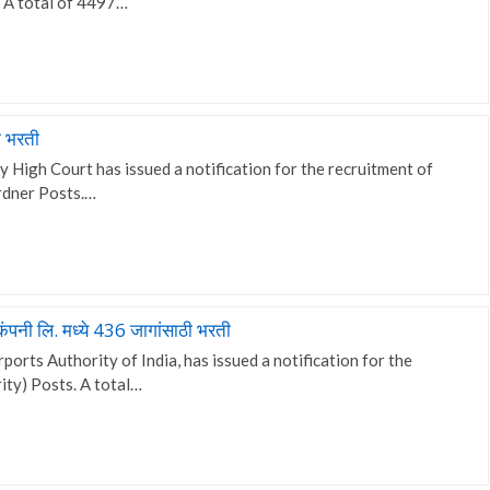
. A total of 4497…
ी भरती
igh Court has issued a notification for the recruitment of
rdner Posts.…
ंपनी लि. मध्ये 436 जागांसाठी भरती
rts Authority of India, has issued a notification for the
ity) Posts. A total…