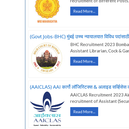
recruitment of different Posts
(Govt
Read More...
Jobs-
WRD)
महाराष्ट्र
जलसंपदा
(Govt Jobs-BHC) मुंबई उच्च न्यायालयात विविध पदांसाठ
विभागात
BHC Recruitment 2023 Bombay H
4497
Assistant Librarian, Cock & Ga
जागांसाठी
मेगाभरती
(Govt
Read More...
Jobs-
BHC)
मुंबई
उच्च
(AAICLAS) AAI कार्गो लॉजिस्टिक्स & अलाइड सर्व्हिसेस क
न्यायालयात
AAICLAS Recruitment 2023 Airpo
विविध
recruitment of Assistant (Secur
पदांसाठी
भरती
(AAICLAS)
Read More...
AAI
कार्गो