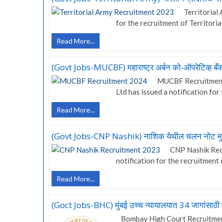
महाराष्ट्र
Territorial
वन
for the recruitment of Territori
विभागात
‘सहाय्यक
(Govt
Read More...
वन
Jobs-
सांख्यिकी’
Territorial
पदासाठी
(Govt Jobs-MUCBF) महाराष्ट्र अर्बन को-ऑपरेटिव्ह बँक
Army)
भरती
MUCBF Recruitment
भारतीय
Ltd has issued a notification for
प्रादेशिक
सेना
(Govt
Read More...
भरती
Jobs-
2023
MUCBF)
(Govt Jobs-CNP Nashik) नाशिक येथील चलन नोट मुद
महाराष्ट्र
CNP Nashik Rec
अर्बन
notification for the recruitment
को-
ऑपरेटिव्ह
(Govt
Read More...
बँक्स
Jobs-
फेडरेशन
CNP
लि.
(Goct Jobs-BHC) मुंबई उच्च न्यायालयात 34 जागांसाठी
Nashik)
अंतर्गत
Bombay High Court Recruitment
नाशिक