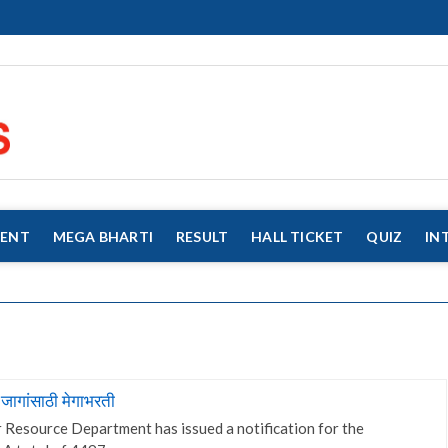
eMahaJobs
EVERY JOB MATTERS!!!
MENT
MEGA BHARTI
RESULT
HALL TICKET
QUIZ
IN
ागांसाठी मेगाभरती
esource Department has issued a notification for the