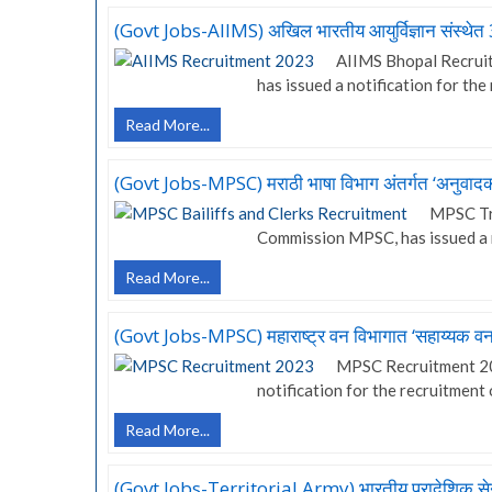
लॉजिस्टिक्स
&
(Govt Jobs-AIIMS) अखिल भारतीय आयुर्विज्ञान संस्थेत
अलाइड
AIIMS Bhopal Recruitm
सर्व्हिसेस
has issued a notification for th
कंपनी
लि.
(Govt
Read More...
मध्ये
Jobs-
436
AIIMS)
(Govt Jobs-MPSC) मराठी भाषा विभाग अंतर्गत ‘अनुवादक’
जागांसाठी
अखिल
भरती
MPSC Tr
भारतीय
Commission MPSC, has issued a n
आयुर्विज्ञान
संस्थेत
(Govt
Read More...
357
Jobs-
जागांसाठी
MPSC)
भरती
(Govt Jobs-MPSC) महाराष्ट्र वन विभागात ‘सहाय्यक वन 
मराठी
MPSC Recruitment 20
भाषा
notification for the recruitment
विभाग
अंतर्गत
(Govt
Read More...
‘अनुवादक’
Jobs-
पदांसाठी
MPSC)
भरती.
(Govt Jobs-Territorial Army) भारतीय प्रादेशिक स