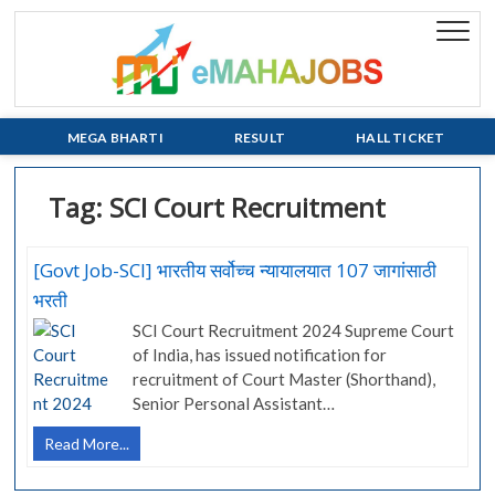
Skip
to
eMaha
EVERY JOB
content
MATTERS!!!
MEGA BHARTI
RESULT
HALL TICKET
Tag:
SCI Court Recruitment
[Govt Job-SCI] भारतीय सर्वोच्च न्यायालयात 107 जागांसाठी
भरती
SCI Court Recruitment 2024 Supreme Court
of India, has issued notification for
recruitment of Court Master (Shorthand),
Senior Personal Assistant…
[Govt
Read More...
Job-
SCI]