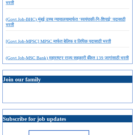
भरती
(Govt Job-BHC) मुंबई उच्च न्यायालयामार्फत ‘स्वयंपाकी-नि-शिपाई’ पदासाठी
भरती
[Govt Job-MPSC] MPSC मार्फत बेलिफ व लिपिक पदासाठी भरती
(Govt Job-MSC Bank) महाराष्ट्र राज्य सहकारी बँकेत 139 जागांसाठी भरती
Join our family
Subscribe for job updates