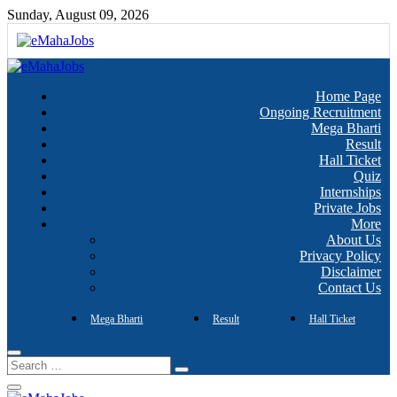
Skip
Sunday, August 09, 2026
to
content
Every Job Matters!!!
eMahaJobs
Home Page
Ongoing Recruitment
Mega Bharti
Result
Hall Ticket
Quiz
Internships
Private Jobs
More
About Us
Privacy Policy
Disclaimer
Contact Us
Mega Bharti
Result
Hall Ticket
Search
…