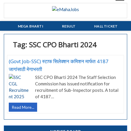
Skip
to
eMahaJobs
EVERY JOB MATTERS!!!
content
MEGA BHARTI
RESULT
HALL TICKET
Tag:
SSC CPO Bharti 2024
(Govt Job-SSC) स्टाफ सिलेक्शन कमिशन मार्फत 4187
जागांसाठी मेगाभरती
SSC CPO Bharti 2024 The Staff Selection
Commission has issued notification for
recruitment of Sub-Inspector posts. A total
of 4187…
(Govt
Read More...
Job-
SSC)
स्टाफ