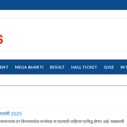
eMahaJobs
EVERY JOB MATTERS!!!
MENT
MEGA BHARTI
RESULT
HALL TICKET
QUIZ
IN
गाभरती 2025
सनाच्या वन विभागामार्फत वनसेवक या पदासाठी जाहिरात प्रसिद्ध होणार आहे. याबाबतची