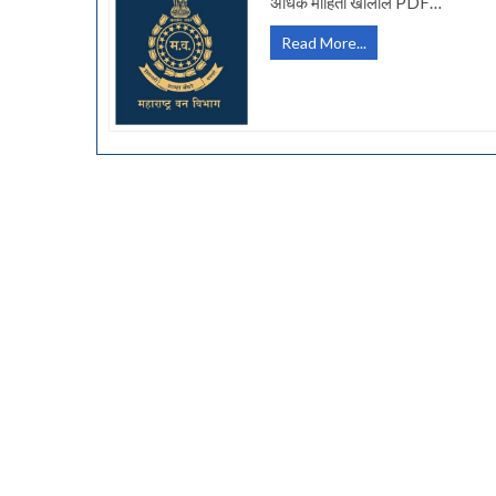
अधिक माहिती खालील PDF…
[Maha
Read More...
Forest]
वन
विभागामार्फत
वनसेवक
सरळसेवा
मेगाभरती
2025