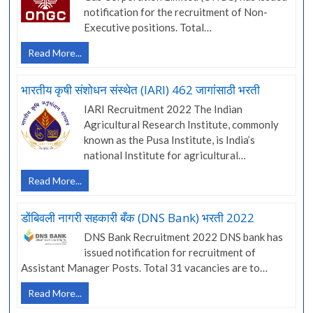
भरती
notification for the recruitment of Non-
Executive positions. Total…
तेल
Read More...
आणि
नैसर्गिक
भारतीय कृषी संशोधन संस्थेत (IARI) 462 जागांसाठी भरती
वायू
IARI Recruitment 2022 The Indian
महामंडळात
Agricultural Research Institute, commonly
(ONGC)
known as the Pusa Institute, is India’s
922
जागांसाठी
national Institute for agricultural…
भरती
भारतीय
Read More...
कृषी
संशोधन
डोंबिवली नागरी सहकारी बँक (DNS Bank) भरती 2022
संस्थेत
DNS Bank Recruitment 2022 DNS bank has
(IARI)
issued notification for recruitment of
462
Assistant Manager Posts. Total 31 vacancies are to…
जागांसाठी
भरती
डोंबिवली
Read More...
नागरी