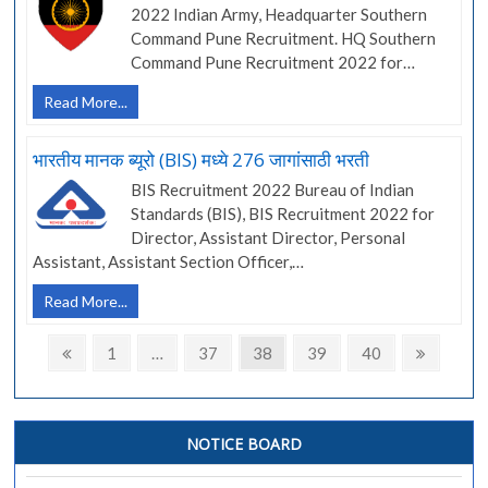
2022 Indian Army, Headquarter Southern
‘ग्रुप
Command Pune Recruitment. HQ Southern
C’
पदांच्या
Command Pune Recruitment 2022 for…
158
हेड
Read More...
जागांसाठी
क्वार्टर
भरती
सदर्न
भारतीय मानक ब्यूरो (BIS) मध्ये 276 जागांसाठी भरती
कमांड
BIS Recruitment 2022 Bureau of Indian
पुणे
Standards (BIS), BIS Recruitment 2022 for
येथे
Director, Assistant Director, Personal
‘ग्रुप
Assistant, Assistant Section Officer,…
C’
पदांची
भारतीय
Read More...
भरती
मानक
Posts
ब्यूरो
Previous
Page
Page
Page
Page
Page
Next
1
…
37
38
39
40
(BIS)
page
page
pagination
मध्ये
276
जागांसाठी
NOTICE BOARD
भरती