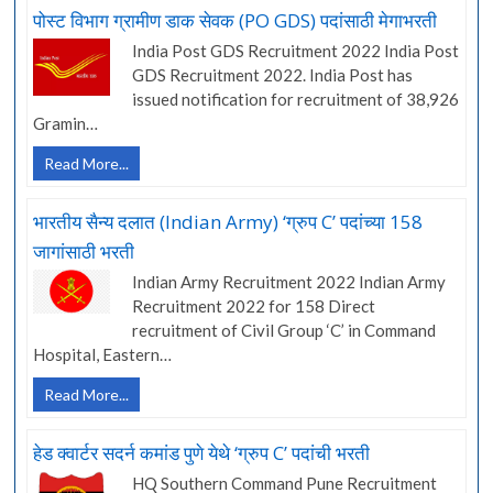
विद्युत
पोस्ट विभाग ग्रामीण डाक सेवक (PO GDS) पदांसाठी मेगाभरती
पारेषण
India Post GDS Recruitment 2022 India Post
(MahaTransco)
GDS Recruitment 2022. India Post has
कंपनीत
issued notification for recruitment of 38,926
233
Gramin…
जागांसाठी
भरती
पोस्ट
Read More...
विभाग
ग्रामीण
भारतीय सैन्य दलात (Indian Army) ‘ग्रुप C’ पदांच्या 158
डाक
जागांसाठी भरती
सेवक
(PO
Indian Army Recruitment 2022 Indian Army
GDS)
Recruitment 2022 for 158 Direct
पदांसाठी
recruitment of Civil Group ‘C’ in Command
मेगाभरती
Hospital, Eastern…
भारतीय
Read More...
सैन्य
दलात
हेड क्वार्टर सदर्न कमांड पुणे येथे ‘ग्रुप C’ पदांची भरती
(Indian
HQ Southern Command Pune Recruitment
Army)