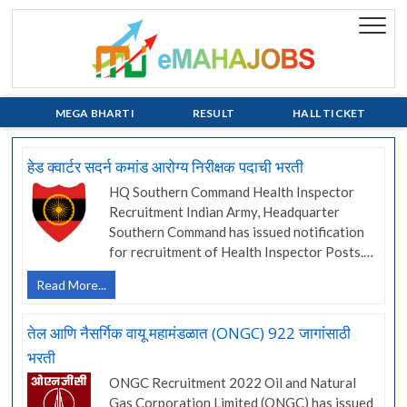
Skip
to
eMaha
EVERY JOB
content
MATTERS!!!
MEGA BHARTI
RESULT
HALL TICKET
हेड क्वार्टर सदर्न कमांड आरोग्य निरीक्षक पदाची भरती
HQ Southern Command Health Inspector
Recruitment Indian Army, Headquarter
Southern Command has issued notification
for recruitment of Health Inspector Posts.…
हेड
Read More...
क्वार्टर
सदर्न
तेल आणि नैसर्गिक वायू महामंडळात (ONGC) 922 जागांसाठी
कमांड
भरती
आरोग्य
निरीक्षक
ONGC Recruitment 2022 Oil and Natural
पदाची
Gas Corporation Limited (ONGC) has issued