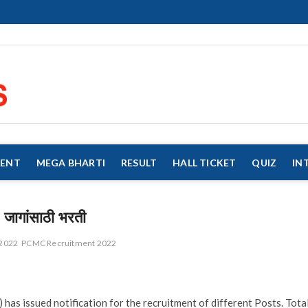
eMahaJobs
EVERY JOB MATTERS!!!
MENT
MEGA BHARTI
RESULT
HALL TICKET
QUIZ
IN
जागांसाठी भरती
 2022
PCMC Recruitment 2022
s issued notification for the recruitment of different Posts. Tota