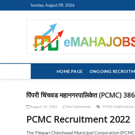
Skip
Sunday, August 09, 2026
to
content
HOME PAGE
ONGOING RECRUIT
पिंपरी चिंचवड महानगरपालिकेत (PCMC) 386 
August 15, 2022
No Comments
PCMC Notification
PCMC Recruitment 2022
The Pimpari Chinchwad Municipal Corporation (PCMC) ha