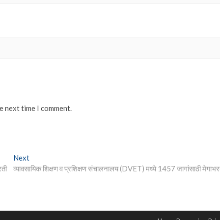
he next time I comment.
Next
Next
post:
रती
व्यावसायिक शिक्षण व प्रशिक्षण संचालनालय (DVET) मध्ये 1457 जागांसाठी मेगाभर