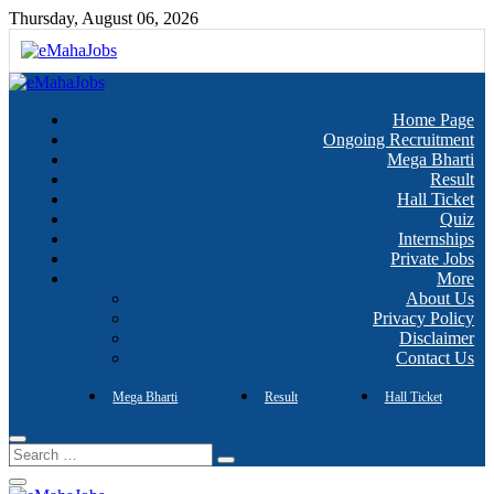
Skip
Thursday, August 06, 2026
to
content
Every Job Matters!!!
eMahaJobs
Home Page
Ongoing Recruitment
Mega Bharti
Result
Hall Ticket
Quiz
Internships
Private Jobs
More
About Us
Privacy Policy
Disclaimer
Contact Us
Mega Bharti
Result
Hall Ticket
Search
…