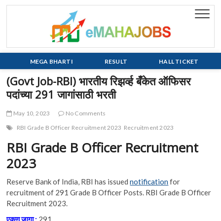
Skip
to
eMaha
EVERY JOB
content
MATTERS!!!
MEGA BHARTI
RESULT
HALL TICKET
(Govt Job-RBI) भारतीय रिझर्व्ह बँकेत ऑफिसर
पदांच्या 291 जागांसाठी भरती
May 10, 2023
No Comments
RBI Grade B Officer Recruitment 2023
Recruitment 2023
RBI Grade B Officer Recruitment
2023
Reserve Bank of India, RBI has issued
notification
for
recruitment of 291 Grade B Officer Posts. RBI Grade B Officer
Recruitment 2023.
एकूण जागा :
291