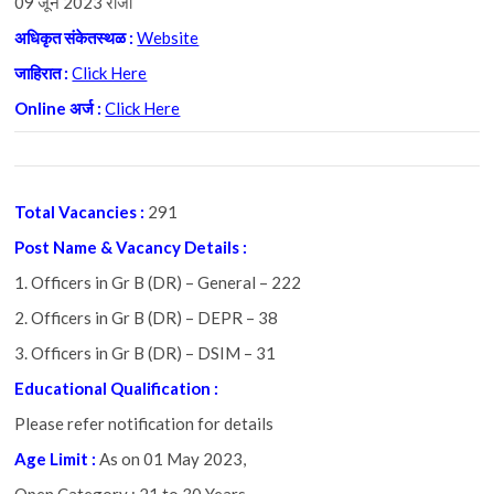
09 जून 2023 रोजी
अधिकृत
संकेतस्थळ
:
Website
जाहिरात :
Click Here
Online अर्ज :
Click Here
Total Vacancies :
291
Post Name & Vacancy Details :
1. Officers in Gr B (DR) – General – 222
2. Officers in Gr B (DR) – DEPR – 38
3. Officers in Gr B (DR) – DSIM – 31
Educational Qualification :
Please refer notification for details
Age Limit :
As on 01 May 2023,
Open Category : 21 to 30 Years