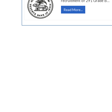
recruitment of 291 Grade B…
(Govt
Read More...
Job-
RBI)
भारतीय
रिझर्व्ह
बँकेत
ऑफिसर
पदांच्या
291
जागांसाठी
भरती