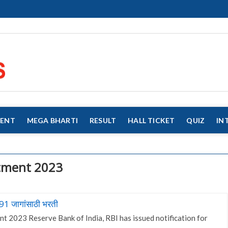
eMahaJobs
EVERY JOB MATTERS!!!
MENT
MEGA BHARTI
RESULT
HALL TICKET
QUIZ
IN
itment 2023
291 जागांसाठी भरती
t 2023 Reserve Bank of India, RBI has issued notification for