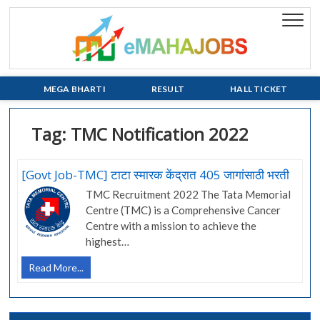
Skip
to
eMaha
EVERY JOB
content
MATTERS!!!
MEGA BHARTI
RESULT
HALL TICKET
Tag:
TMC Notification 2022
[Govt Job-TMC] टाटा स्मारक केंद्रात 405 जागांसाठी भरती
TMC Recruitment 2022 The Tata Memorial
Centre (TMC) is a Comprehensive Cancer
Centre with a mission to achieve the
highest…
[Govt
Read More...
Job-
TMC]
टाटा